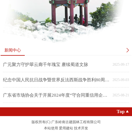
新闻中心
广元聚力守护翠云廊千年瑰宝 赓续蜀道文脉
2025-09-17
纪念中国人民抗日战争暨世界反法西斯战争胜利80周年大会在京隆重举行 天安门广场举行盛大阅兵仪式 习近平发表重要讲话并检阅受阅部队
2025-09-03
广东省市场协会关于开展2024年度“守合同重信用企业”等级评定的通知
2025-08-21
Top
版权所有(C)
广东岭南古建园林工程有限公司
本站使用
爱用建站
技术开发